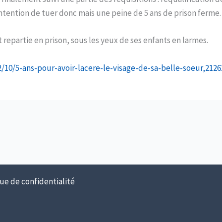
’intention de tuer donc mais une peine de 5 ans de prison ferme.
t repartie en prison, sous les yeux de ses enfants en larmes.
/10/5-ans-pour-avoir-lacere-le-visage-de-sa-belle-soeur,212
ue de confidentialité