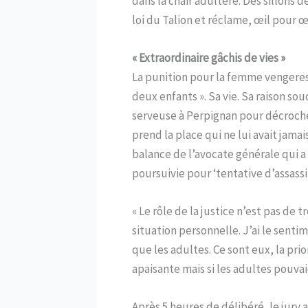
dans la chair adultère. Des sillons d
loi du Talion et réclame, œil pour œ
« Extraordinaire gâchis de vies »
La punition pour la femme vengeres
deux enfants ». Sa vie. Sa raison so
serveuse à Perpignan pour décrocher 
prend la place qui ne lui avait jamai
balance de l’avocate générale qui a
poursuivie pour ‘tentative d’assassi
« Le rôle de la justice n’est pas de
situation personnelle. J’ai le senti
que les adultes. Ce sont eux, la prio
apaisante mais si les adultes pouvai
Après 5 heures de délibéré, le jury a