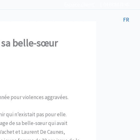
Espace client
| 04 68 84 75 45
ences
Nos honoraires
Enchères
Contacts
FR
e sa belle-sœur
amnée pour violences aggravées.
 qui n’existait pas pour elle.
sage de sa belle-sœur qui avait
u Vachet et Laurent De Caunes,