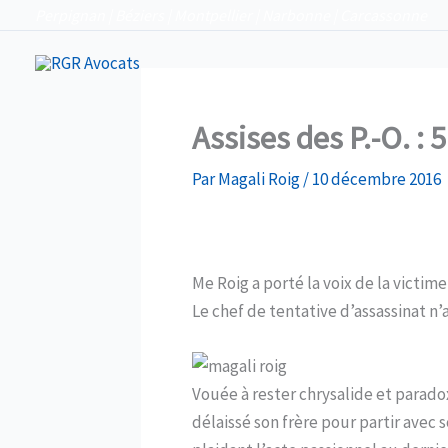
Aller
Perpignan | Béziers | Montpellier | Narbonne | Carcassonne
au
RGR Avocats
Perpignan | Béziers | Montpellier | Narbonne |
contenu
Assises des P.-O. : 
Par
Magali Roig
/
10 décembre 2016
Me Roig a porté la voix de la victi
Le chef de tentative d’assassinat n
Vouée à rester chrysalide et parado
délaissé son frère pour partir avec 