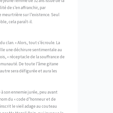
tte jeune femme de 32 ans issue de la
té de s’en affranchir, par
meurtrière sur l’existence. Seul
le, cela paraît-il.
u clan. « Alors, tout s’écroule. La
elle une déchirure sentimentale au
 fois, « réceptacle de la souffrance de
communauté. De toute l’âme gitane
utre sera défigurée et aura les
ce à son ennemie jurée, peu avant
 nom du « code d’honneur et de
inscrit le vieil adage au couteau