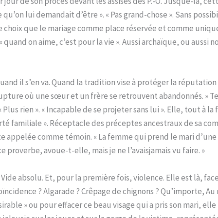
r jour de son procès devant les assises des P.-O. Jusque-là, ce
u’on lui demandait d’être ». « Pas grand-chose ». Sans possibili
re choix que le mariage comme place réservée et comme unique 
 quand on aime, c’est pour la vie ». Aussi archaïque, ou aussi nob
d il s’en va. Quand la tradition vise à protéger la réputation d
rupture où une sœur et un frère se retrouvent abandonnés. » T
lus rien ». « Incapable de se projeter sans lui ». Elle, tout à la
fierté familiale ». Réceptacle des préceptes ancestraux de sa 
e appelée comme témoin. « La femme qui prend le mari d’une a
 proverbe, avoue-t-elle, mais je ne l’avaisjamais vu faire. »
Vide absolu. Et, pour la première fois, violence. Elle est là, fa
oïncidence ? Algarade ? Crêpage de chignons ? Qu’importe, Au
irable » ou pour effacer ce beau visage qui a pris son mari, elle 