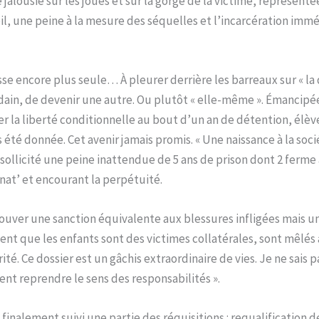
e jalousie sur les joues et sur la gorge de la victime, représent
il, une peine à la mesure des séquelles et l’incarcération immé
se encore plus seule… À pleurer derrière les barreaux sur « 
udain, de devenir une autre. Ou plutôt « elle-même ». Émancipée.
la liberté conditionnelle au bout d’un an de détention, élève, s
s été donnée. Cet avenir jamais promis. « Une naissance à la soc
 sollicité une peine inattendue de 5 ans de prison dont 2 ferme
nat’ et encourant la perpétuité.
 trouver une sanction équivalente aux blessures infligées mais 
ment que les enfants sont des victimes collatérales, sont mêlés
rité. Ce dossier est un gâchis extraordinaire de vies. Je ne sais
ent reprendre le sens des responsabilités ».
 finalement suivi une partie des réquisitions : requalification d