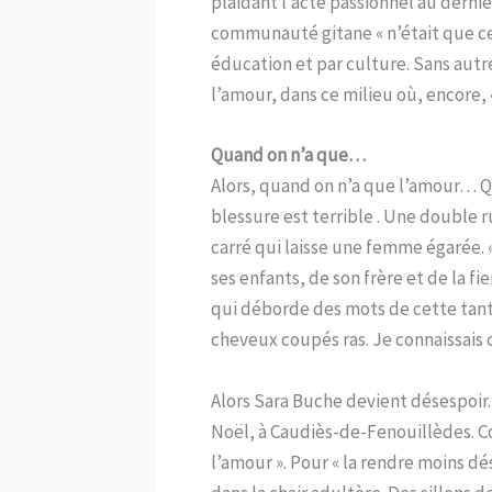
plaidant l’acte passionnel au dernie
communauté gitane « n’était que ce q
éducation et par culture. Sans aut
l’amour, dans ce milieu où, encore, «
Quand on n’a que…
Alors, quand on n’a que l’amour… Quan
blessure est terrible . Une double 
carré qui laisse une femme égarée. « P
ses enfants, de son frère et de la 
qui déborde des mots de cette tant
cheveux coupés ras. Je connaissais ce
Alors Sara Buche devient désespoir. 
Noël, à Caudiès-de-Fenouillèdes. C
l’amour ». Pour « la rendre moins dés