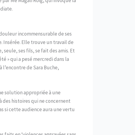
ée par Me Magali Roig, qui invoque la
diate.
la douleur incommensurable de ses
 Insérée. Elle trouve un travail de
eule, ses fils, se fait des amis. Et
iété » qui a pesé mercredi dans la
 à l’encontre de Sara Buche,
une solution appropriée à une
 à des histoires qui ne concernent
 pas si cette audience aura une vertu
es faits en ‘violences aggravées sans