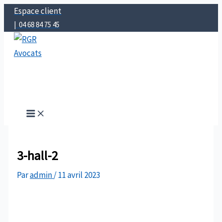
Aller
Espace client
au
| 04 68 84 75 45
contenu
RGR Avocats
Perpignan | Béziers | Montpellier | Narbonne | Carcassonne
3-hall-2
Par
admin
/
11 avril 2023