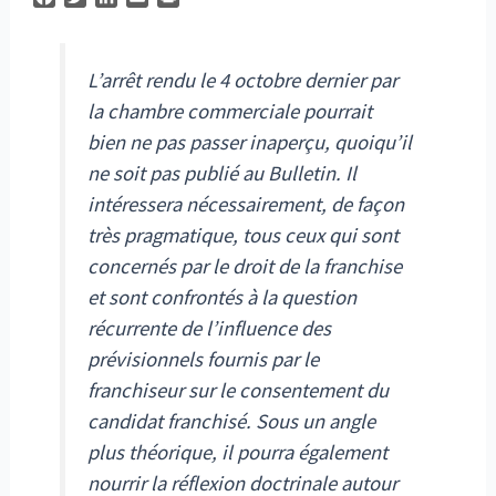
a
w
i
m
r
c
i
n
a
i
e
t
k
i
n
L’arrêt rendu le 4 octobre dernier par
b
t
e
l
t
o
e
d
la chambre commerciale pourrait
o
r
I
bien ne pas passer inaperçu, quoiqu’il
k
n
ne soit pas publié au
Bulletin
. Il
intéressera nécessairement, de façon
très pragmatique, tous ceux qui sont
concernés par le droit de la franchise
et sont confrontés à la question
récurrente de l’influence des
prévisionnels fournis par le
franchiseur sur le consentement du
candidat franchisé. Sous un angle
plus théorique, il pourra également
nourrir la réflexion doctrinale autour