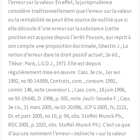
l’erreur sur la valeur. En effet, la jurisprudence
considère traditionnellement que l’erreur sur la valeur
ou la rentabilité ne peut être source de nullité que si
elle découle d’une erreur sur la substance (cette
position est acquise depuis l’arrêt Poussin, qui reprit à
son compte une proposition doctrinale, Ghestin J., La
notion d’erreur dans le droit positif actuel, 2e éd.,
Thèse : Paris, L.G.D.J., 1971. Elle est depuis
régulièrement mise en œuvre : Cass. 3e civ., 1er avr.
1992, no 90-14.899, Contrats, conc., consom. 1992,
comm. 148, note Leveneur L. ; Cass. com., 18 juin 1996,
no 93-19.645, D. 1998, p. 305, note Jault-Seseke F. ; Cass.
3e civ., 31 mars 2005, no 03-20.096, JCP G 2005, IV, 2122,
Dr. et patr. 2005, no 10, p. 94, obs. Stoffel-Munck Ph.,
RDC 2005, p. 1025, obs. Stoffel-Munck Ph.). C’est ce que
d’aucuns nomment l’erreur « indirecte » sur la valeur