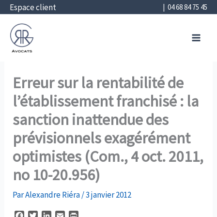
Aller
Espace client
| 04 68 84 75 45
au
RGR Avocats
contenu
Perpignan | Béziers | Montpellier |
Narbonne | Carcassonne
Erreur sur la rentabilité de
l’établissement franchisé : la
sanction inattendue des
prévisionnels exagérément
optimistes (Com., 4 oct. 2011,
no 10-20.956)
Par
Alexandre Riéra
/
3 janvier 2012
F
T
L
E
P