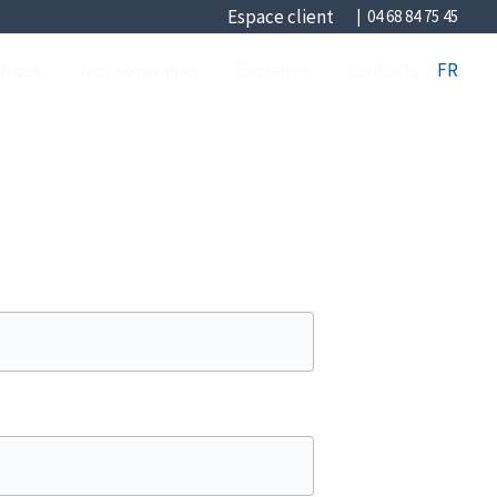
Espace client
| 04 68 84 75 45
ences
Nos honoraires
Enchères
Contacts
FR