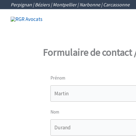
Aller
Perpignan | Béziers | Montpellier | Narbonne | Carcassonne
au
RGR Avocats
Perpignan | Béziers | Montpellier | Narbonne |
contenu
Formulaire de contact /
Prénom
Nom