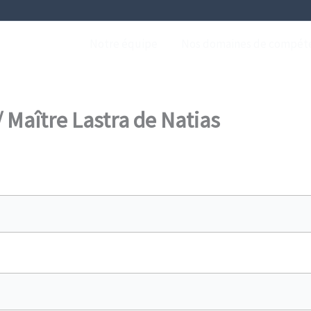
Notre équipe
Nos domaines de compét
 Carcassonne
 Maître Lastra de Natias