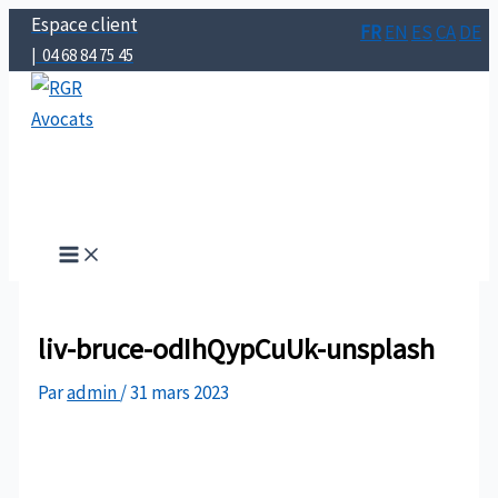
Aller
Espace client
FR
EN
ES
CA
DE
au
| 04 68 84 75 45
contenu
RGR Avocats
Perpignan | Béziers | Montpellier | Narbonne | Carcassonne
liv-bruce-odIhQypCuUk-unsplash
Par
admin
/
31 mars 2023