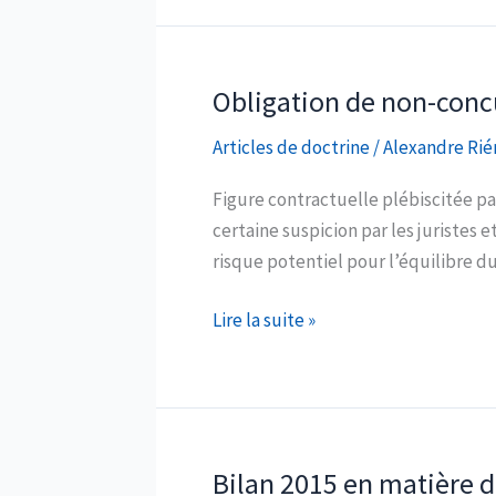
:
droit
une
des
notion,
contrats
Obligation de non-concu
deux
:
régimes
Articles de doctrine
/
Alexandre Rié
l’impact
?
sur
Figure contractuelle plébiscitée pa
la
certaine suspicion par les juristes e
franchise
risque potentiel pour l’équilibre d
Obligation
Lire la suite »
de
non-
concurrence
et
contrat
Bilan 2015 en matière d