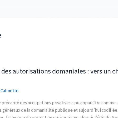
Notre équipe
Nos domaines de compét
 Carcassonne
e
é des autorisations domaniales : vers un
 Calmette
e précarité des occupations privatives a pu apparaître comme
s généraux de la domanialité publique et aujourd’hui codifiée à
s, la logique de protection qui imprègne, depuis l’édit de Mou