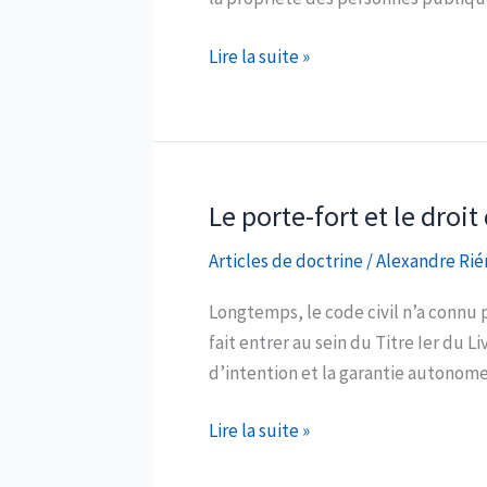
Le
Lire la suite »
principe
de
précarité
des
autorisations
Le porte-fort et le droit
domaniales
Articles de doctrine
/
Alexandre Rié
:
vers
Longtemps, le code civil n’a connu
un
fait entrer au sein du Titre Ier du L
changement
d’intention et la garantie autonome. 
de
paradigme
Le
Lire la suite »
?
porte-