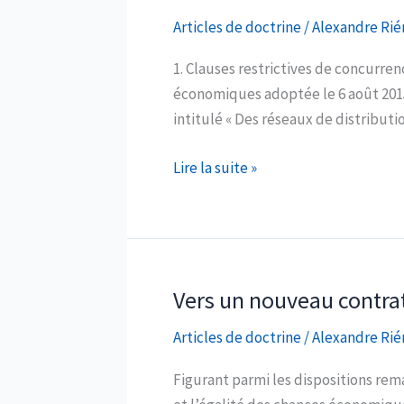
de
Articles de doctrine
/
Alexandre Rié
franchise
1. Clauses restrictives de concurrence
économiques adoptée le 6 août 2015 
intitulé « Des réseaux de distribut
Bilan
Lire la suite »
2015
en
matière
de
pratiques
Vers un nouveau contrat 
restrictives
Articles de doctrine
/
Alexandre Rié
de
concurrence
Figurant parmi les dispositions remar