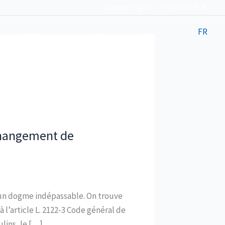
Espace client
| 04 68 84 75 45
ences
Nos honoraires
Enchères
Contacts
FR
 changement de
 un dogme indépassable. On trouve
 l’article L. 2122-3 Code général de
lins, le […]