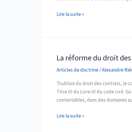
Le
Lire la suite »
déséquilibre
significatif
en
droit
des
La réforme du droit des 
pratiques
Articles de doctrine
/
Alexandre Rié
restrictives
de
Trublion du droit des contrats, le c
concurrence
Titre III du Livre III du code civil.
et
contestables, dans des domaines aus
en
droit
La
Lire la suite »
des
réforme
obligations
du