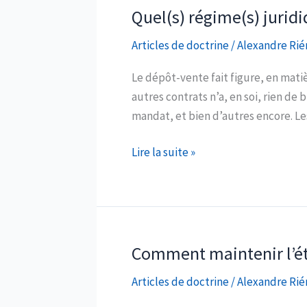
ou
Quel(s) régime(s) juridi
de
Articles de doctrine
/
Alexandre Rié
management
:
Le dépôt-vente fait figure, en mati
l’art
autres contrats n’a, en soi, rien de 
de
mandat, et bien d’autres encore. L
travailler
avec
Quel(s)
Lire la suite »
l’argent
régime(s)
des
juridique(s)
autres
pour
?
le(s)
dépôt-
Comment maintenir l’éta
vente ?
Articles de doctrine
/
Alexandre Rié