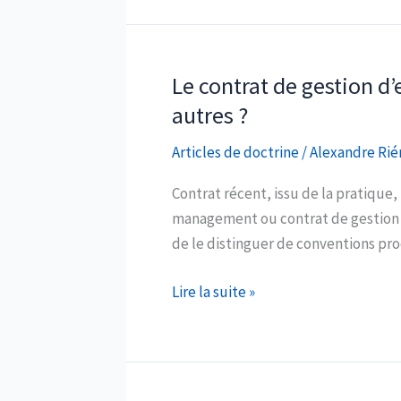
fort
et
le
droit
Le contrat de gestion d’
des
autres ?
sûretés
Articles de doctrine
/
Alexandre Rié
Contrat récent, issu de la pratique,
management ou contrat de gestion d’
de le distinguer de conventions proc
Le
Lire la suite »
contrat
de
gestion
d’entreprise