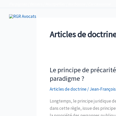
Aller
Perpignan | Béziers | Montpellier | Narbonne | Carcassonne
au
RGR Avocats
Perpignan | Béziers | Montpellier | Narbonne |
contenu
Articles de doctrin
Le principe de précarit
paradigme ?
Articles de doctrine
/
Jean-François
Longtemps, le principe juridique d
dans cette règle, issue des principe
la propriété des personnes publique