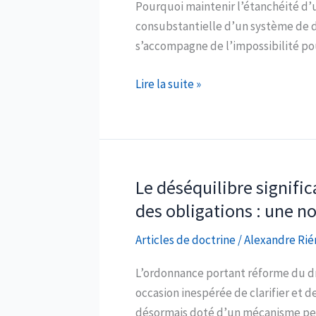
Pourquoi maintenir l’étanchéité d’u
consubstantielle d’un système de dis
s’accompagne de l’impossibilité pou
Comment
Lire la suite »
maintenir
l’étanchéité
d’un
réseau
de
Le déséquilibre signific
distribution
des obligations : une n
sélective
Articles de doctrine
/
Alexandre Rié
?
L’ordonnance portant réforme du dro
occasion inespérée de clarifier et d
désormais doté d’un mécanisme per