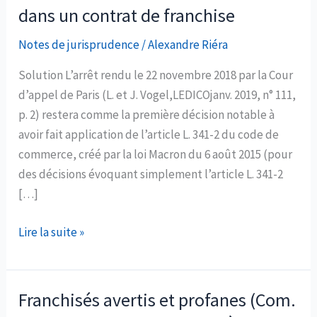
dans un contrat de franchise
Notes de jurisprudence
/
Alexandre Riéra
Solution L’arrêt rendu le 22 novembre 2018 par la Cour
d’appel de Paris (L. et J. Vogel,LEDICOjanv. 2019, n° 111,
p. 2) restera comme la première décision notable à
avoir fait application de l’article L. 341-2 du code de
commerce, créé par la loi Macron du 6 août 2015 (pour
des décisions évoquant simplement l’article L. 341-2
[…]
Première
Lire la suite »
application
de
l’article
Franchisés avertis et profanes (Com.
L.