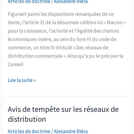
restrictives
Articles de doctrine
/
Alexandre Riéra
de
Figurant parmi les dispositions remarquées de ce
concurrence
texte, l’article 31 de la désormais célèbre loi « Macron »
pour la croissance, l’activité et l’égalité des chances
économiques insère, au sein du livre III du code de
commerce, un titre IV intitulé « Des réseaux de
distribution commerciale ». Ainsi qu’a pu le préciser le
Conseil
Vers
Lire la suite »
un
nouveau
contrat
Avis de tempête sur les réseaux de
d’affiliation
distribution
?
Articles de doctrine
/
Alexandre Riéra