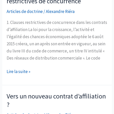
restrictives de concurrence
contrat
de
Articles de doctrine
/
Alexandre Riéra
franchise
1. Clauses restrictives de concurrence dans les contrats
d’affiliation La loi pour la croissance, l’activité et
l’égalité des chances économiques adoptée le 6 août
2015 créera, un an après son entrée en vigueur, au sein
du livre III du code de commerce, un titre IV intitulé «
Des réseaux de distribution commerciale ». Le code
Bilan
Lire la suite »
2015
en
matière
Vers un nouveau contrat d’affiliation
de
?
pratiques