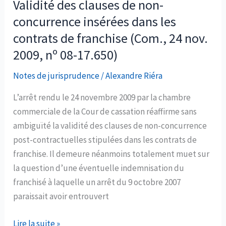
Validité des clauses de non-
2014,
pas
n°
concurrence insérées dans les
être
13-
contrats de franchise (Com., 24 nov.
franchisé
22.624
2009, nº 08-17.650)
(Com.,
et
25
13-
Notes de jurisprudence
/
Alexandre Riéra
novembre
20.454)
2014,
L’arrêt rendu le 24 novembre 2009 par la chambre
n°
commerciale de la Cour de cassation réaffirme sans
13-
ambiguïté la validité des clauses de non-concurrence
24.658)
post-contractuelles stipulées dans les contrats de
franchise. Il demeure néanmoins totalement muet sur
la question d’une éventuelle indemnisation du
franchisé à laquelle un arrêt du 9 octobre 2007
paraissait avoir entrouvert
Validité
Lire la suite »