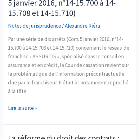
5 janvier 2016, n°14-15.700 à 14-
341-
15.708 et 14-15.710)
2
du
Notes de jurisprudence
/
Alexandre Riéra
code
Par une série de dix arrêts (Com. 5 janvier 2016, n°14-
de
15.700 à 14-15.708 et 14-15.710) concernant le réseau de
commerce
franchise « ASSURTIS », spécialisé dans le conseil en
à
assurance et en crédit, la Cour de cassation revient sur
une
la problématique de l’information précontractuelle
clause
due par le franchiseur. Il était ici notamment reproché
de
à la tête
non-
réaffiliation
Franchisés
Lire la suite »
insérée
avertis
dans
et
un
profanes
La réforme du droit des contrats :
contrat