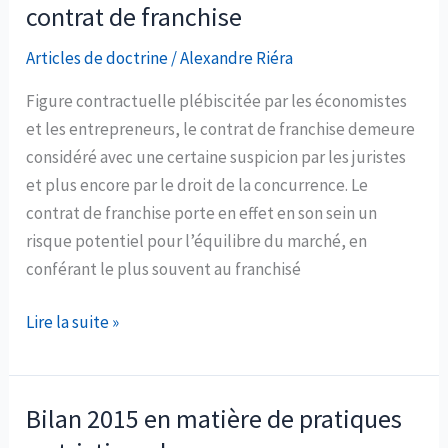
contrat de franchise
contrats
:
Articles de doctrine
/
Alexandre Riéra
l’impact
Figure contractuelle plébiscitée par les économistes
sur
et les entrepreneurs, le contrat de franchise demeure
la
considéré avec une certaine suspicion par les juristes
franchise
et plus encore par le droit de la concurrence. Le
contrat de franchise porte en effet en son sein un
risque potentiel pour l’équilibre du marché, en
conférant le plus souvent au franchisé
Obligation
Lire la suite »
de
non-
concurrence
Bilan 2015 en matière de pratiques
et