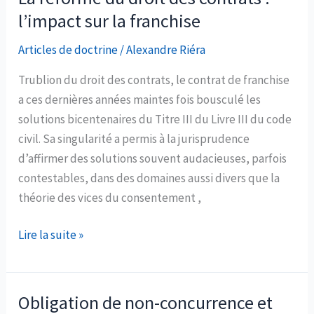
(Com.
de
l’impact sur la franchise
5
franchise
janvier
Articles de doctrine
/
Alexandre Riéra
2016,
Trublion du droit des contrats, le contrat de franchise
n°14-
a ces dernières années maintes fois bousculé les
15.700
solutions bicentenaires du Titre III du Livre III du code
à
civil. Sa singularité a permis à la jurisprudence
14-
d’affirmer des solutions souvent audacieuses, parfois
15.708
contestables, dans des domaines aussi divers que la
et
théorie des vices du consentement ,
14-
15.710)
La
Lire la suite »
réforme
du
droit
Obligation de non-concurrence et
des