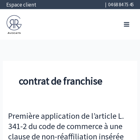
Aller
Espace client
| 04 68 84 75 45
au
RGR Avocats
contenu
Perpignan | Béziers | Montpellier |
Narbonne | Carcassonne
contrat de franchise
Première application de l’article L.
341-2 du code de commerce à une
clause de non-réaffiliation insérée