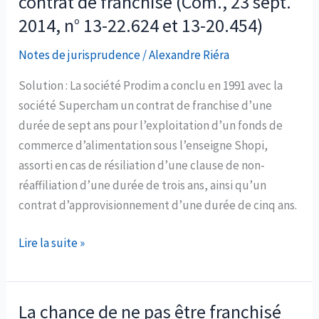
contrat de franchise (Com., 23 sept.
distribution
2014, n° 13-22.624 et 13-20.454)
Notes de jurisprudence
/
Alexandre Riéra
Solution : La société Prodim a conclu en 1991 avec la
société Supercham un contrat de franchise d’une
durée de sept ans pour l’exploitation d’un fonds de
commerce d’alimentation sous l’enseigne Shopi,
assorti en cas de résiliation d’une clause de non-
réaffiliation d’une durée de trois ans, ainsi qu’un
contrat d’approvisionnement d’une durée de cinq ans.
Conditions
Lire la suite »
de
validité
de
La chance de ne pas être franchisé