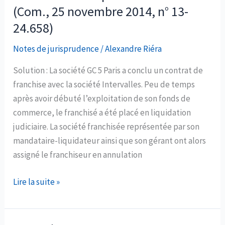
la
(Com., 25 novembre 2014, n° 13-
clause
24.658)
restrictive
de
Notes de jurisprudence
/
Alexandre Riéra
concurrence
Solution : La société GC 5 Paris a conclu un contrat de
post-
franchise avec la société Intervalles. Peu de temps
contractuelles
après avoir débuté l’exploitation de son fonds de
insérée
commerce, le franchisé a été placé en liquidation
dans
judiciaire. La société franchisée représentée par son
un
mandataire-liquidateur ainsi que son gérant ont alors
contrat
assigné le franchiseur en annulation
de
franchise
La
Lire la suite »
(Com.,
chance
23
de
sept.
ne